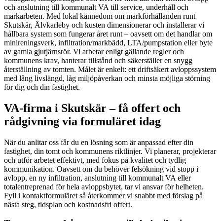
och anslutning till kommunalt VA till service, underhåll och
markarbeten. Med lokal kännedom om markförhållanden runt
Skutskär, Älvkarleby och kusten dimensionerar och installerar vi
hållbara system som fungerar året runt – oavsett om det handlar om
minireningsverk, infiltration/markbädd, LTA/pumpstation eller byte
av gamla gjutjärnsrör. Vi arbetar enligt gällande regler och
kommunens krav, hanterar tillstånd och säkerställer en snygg
återställning av tomten. Målet är enkelt: ett drift­säkert avloppssystem
med lång livslängd, låg miljöpåverkan och minsta möjliga störning
för dig och din fastighet.
VA-firma i Skutskär – få offert och
rådgivning via formuläret idag
När du anlitar oss får du en lösning som är anpassad efter din
fastighet, din tomt och kommunens riktlinjer. Vi planerar, projekterar
och utför arbetet effektivt, med fokus på kvalitet och tydlig
kommunikation. Oavsett om du behöver felsökning vid stopp i
avlopp, en ny infiltration, anslutning till kommunalt VA eller
totalentreprenad för hela avloppsbytet, tar vi ansvar för helheten.
Fyll i kontaktformuläret så återkommer vi snabbt med förslag på
nästa steg, tidsplan och kostnadsfri offert.