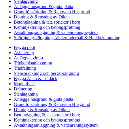
Stenläggning
Anlägga husgrund & gjuta platta
Grundförstärkning & Renovera Husgrund
Dikning & Rensning av Diken
Betonglagning & täta sprickor i berg
Keminjektering och betongsprutning
Avsaltningsanläggning & vattenreningssystem
Snöröjning, Plogning, Vinterunderhåll & Halkbekämpning
Bygga pool
Asfaltering
Anlägga avlopp
Trädgårdsanläggning
Trädfällning
Stenspräckning och bergsprängning
Bygga Altan & Trädäck
Markarbete
Dränering
Stenläggning
Anlägga husgrund & gjuta platta
Grundförstärkning & Renovera Husgrund
Dikning & Rensning av Diken
Betonglagning & täta sprickor i berg
Keminjektering och betongsprutning
Avsaltningsanläggning & vattenreningssystem