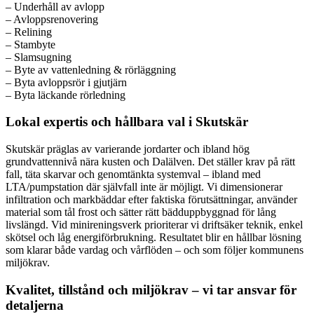
– Underhåll av avlopp
– Avloppsrenovering
– Relining
– Stambyte
– Slamsugning
– Byte av vattenledning & rörläggning
– Byta avloppsrör i gjutjärn
– Byta läckande rörledning
Lokal expertis och hållbara val i Skutskär
Skutskär präglas av varierande jordarter och ibland hög
grundvattennivå nära kusten och Dalälven. Det ställer krav på rätt
fall, täta skarvar och genomtänkta systemval – ibland med
LTA/pumpstation där självfall inte är möjligt. Vi dimensionerar
infiltration och markbäddar efter faktiska förutsättningar, använder
material som tål frost och sätter rätt bädduppbyggnad för lång
livslängd. Vid minireningsverk prioriterar vi driftsäker teknik, enkel
skötsel och låg energiförbrukning. Resultatet blir en hållbar lösning
som klarar både vardag och vårflöden – och som följer kommunens
miljökrav.
Kvalitet, tillstånd och miljökrav – vi tar ansvar för
detaljerna