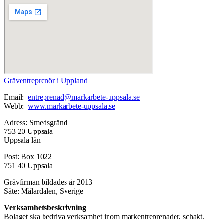
Gräventreprenör i Uppland
Email:
entreprenad@markarbete-uppsala.se
Webb:
www.markarbete-uppsala.se
Adress: Smedsgränd
753 20 Uppsala
Uppsala län
Post: Box 1022
751 40 Uppsala
Grävfirman bildades år 2013
Säte: Mälardalen, Sverige
Verksamhetsbeskrivning
Bolaget ska bedriva verksamhet inom markentreprenader, schakt,