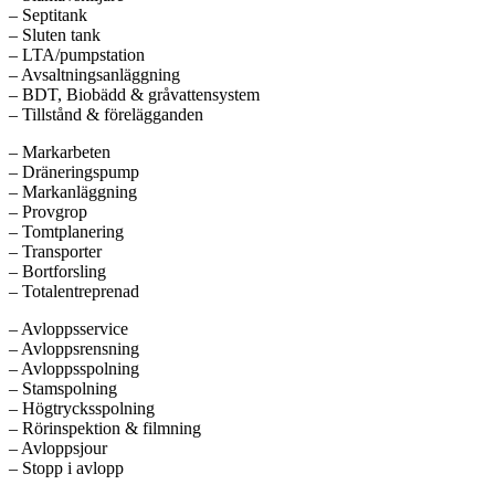
– Septitank
– Sluten tank
– LTA/pumpstation
– Avsaltningsanläggning
– BDT, Biobädd & gråvattensystem
– Tillstånd & förelägganden
– Markarbeten
– Dräneringspump
– Markanläggning
– Provgrop
– Tomtplanering
– Transporter
– Bortforsling
– Totalentreprenad
– Avloppsservice
– Avloppsrensning
– Avloppsspolning
– Stamspolning
– Högtrycksspolning
– Rörinspektion & filmning
– Avloppsjour
– Stopp i avlopp