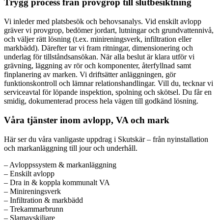
Trygg process från provgrop till slutbesiktning
Vi inleder med platsbesök och behovsanalys. Vid enskilt avlopp
gräver vi provgrop, bedömer jordart, lutningar och grundvattennivå,
och väljer rätt lösning (t.ex. minireningsverk, infiltration eller
markbädd). Därefter tar vi fram ritningar, dimensionering och
underlag för tillståndsansökan. När alla beslut är klara utför vi
grävning, läggning av rör och komponenter, återfyllnad samt
finplanering av marken. Vi driftsätter anläggningen, gör
funktionskontroll och lämnar relationshandlingar. Vill du, tecknar vi
serviceavtal för löpande inspektion, spolning och skötsel. Du får en
smidig, dokumenterad process hela vägen till godkänd lösning.
Våra tjänster inom avlopp, VA och mark
Här ser du våra vanligaste uppdrag i Skutskär – från nyinstallation
och markanläggning till jour och underhåll.
– Avloppssystem & markanläggning
– Enskilt avlopp
– Dra in & koppla kommunalt VA
– Minireningsverk
– Infiltration & markbädd
– Trekammarbrunn
– Slamavskiljare