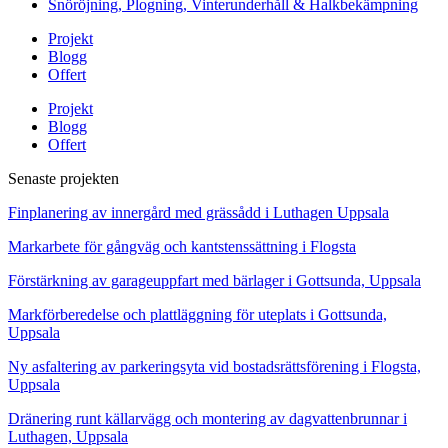
Snöröjning, Plogning, Vinterunderhåll & Halkbekämpning
Projekt
Blogg
Offert
Projekt
Blogg
Offert
Senaste projekten
Finplanering av innergård med grässådd i Luthagen Uppsala
Markarbete för gångväg och kantstenssättning i Flogsta
Förstärkning av garageuppfart med bärlager i Gottsunda, Uppsala
Markförberedelse och plattläggning för uteplats i Gottsunda,
Uppsala
Ny asfaltering av parkeringsyta vid bostadsrättsförening i Flogsta,
Uppsala
Dränering runt källarvägg och montering av dagvattenbrunnar i
Luthagen, Uppsala