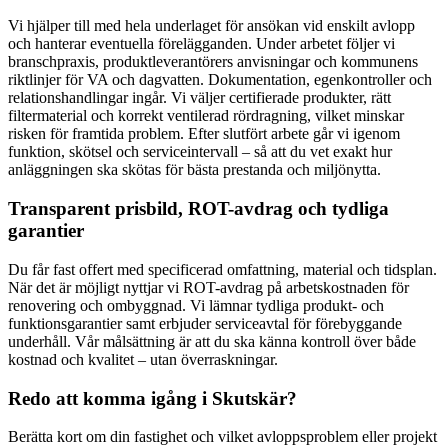
Vi hjälper till med hela underlaget för ansökan vid enskilt avlopp
och hanterar eventuella förelägganden. Under arbetet följer vi
branschpraxis, produktleverantörers anvisningar och kommunens
riktlinjer för VA och dagvatten. Dokumentation, egenkontroller och
relationshandlingar ingår. Vi väljer certifierade produkter, rätt
filtermaterial och korrekt ventilerad rördragning, vilket minskar
risken för framtida problem. Efter slutfört arbete går vi igenom
funktion, skötsel och serviceintervall – så att du vet exakt hur
anläggningen ska skötas för bästa prestanda och miljönytta.
Transparent prisbild, ROT-avdrag och tydliga
garantier
Du får fast offert med specificerad omfattning, material och tidsplan.
När det är möjligt nyttjar vi ROT-avdrag på arbetskostnaden för
renovering och ombyggnad. Vi lämnar tydliga produkt- och
funktionsgarantier samt erbjuder serviceavtal för förebyggande
underhåll. Vår målsättning är att du ska känna kontroll över både
kostnad och kvalitet – utan överraskningar.
Redo att komma igång i Skutskär?
Berätta kort om din fastighet och vilket avloppsproblem eller projekt