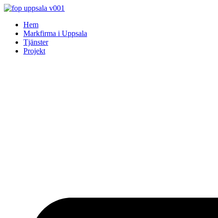
Skip
to
Hem
content
Markfirma i Uppsala
Tjänster
Projekt