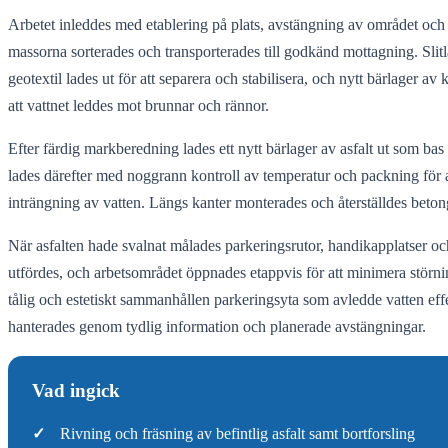
Arbetet inleddes med etablering på plats, avstängning av området och 
massorna sorterades och transporterades till godkänd mottagning. Slitla
geotextil lades ut för att separera och stabilisera, och nytt bärlager 
att vattnet leddes mot brunnar och rännor.
Efter färdig markberedning lades ett nytt bärlager av asfalt ut som bas 
lades därefter med noggrann kontroll av temperatur och packning för at
inträngning av vatten. Längs kanter monterades och återställdes beto
När asfalten hade svalnat målades parkeringsrutor, handikapplatser oc
utfördes, och arbetsområdet öppnades etappvis för att minimera störni
tålig och estetiskt sammanhållen parkeringsyta som avledde vatten eff
hanterades genom tydlig information och planerade avstängningar.
Vad ingick
✓
Rivning och fräsning av befintlig asfalt samt bortforsling