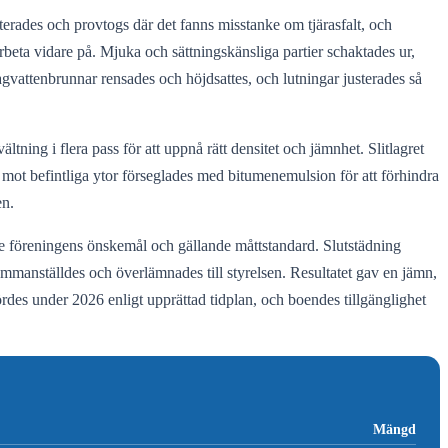
terades och provtogs där det fanns misstanke om tjärasfalt, och
arbeta vidare på. Mjuka och sättningskänsliga partier schaktades ur,
Dagvattenbrunnar rensades och höjdsattes, och lutningar justerades så
ltning i flera pass för att uppnå rätt densitet och jämnhet. Slitlagret
r mot befintliga ytor förseglades med bitumenemulsion för att förhindra
en.
jde föreningens önskemål och gällande måttstandard. Slutstädning
mmanställdes och överlämnades till styrelsen. Resultatet gav en jämn,
rdes under 2026 enligt upprättad tidplan, och boendes tillgänglighet
Mängd