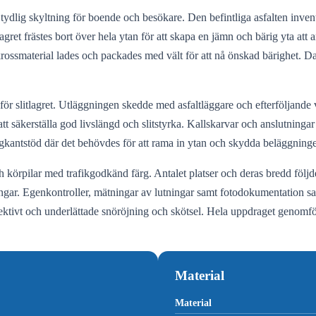
tydlig skyltning för boende och besökare. Den befintliga asfalten inven
gret frästes bort över hela ytan för att skapa en jämn och bärig yta att 
av krossmaterial lades och packades med vält för att nå önskad bärighet. 
för slitlagret. Utläggningen skedde med asfaltläggare och efterföljande vä
t säkerställa god livslängd och slitstyrka. Kallskarvar och anslutninga
ngkantstöd där det behövdes för att rama in ytan och skydda beläggning
h körpilar med trafikgodkänd färg. Antalet platser och deras bredd föl
ngar. Egenkontroller, mätningar av lutningar samt fotodokumentation sa
ektivt och underlättade snöröjning och skötsel. Hela uppdraget genomfö
Material
Material